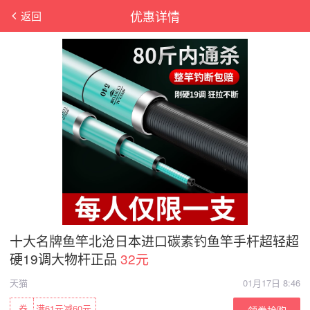
优惠详情
返回
十大名牌鱼竿北沧日本进口碳素钓鱼竿手杆超轻超
硬19调大物杆正品
32元
天猫
01月17日 8:46
券
满61元减60元
领券抢购