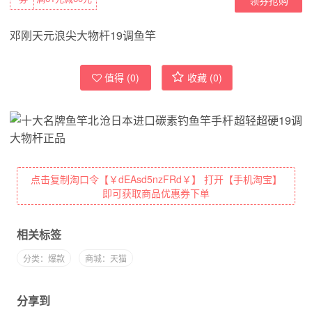
邓刚天元浪尖大物杆19调鱼竿
值得 (
0
)
收藏 (
0
)
点击复制淘口令【￥dEAsd5nzFRd￥】 打开【手机淘宝】
即可获取商品优惠券下单
相关标签
分类：爆款
商城：天猫
分享到