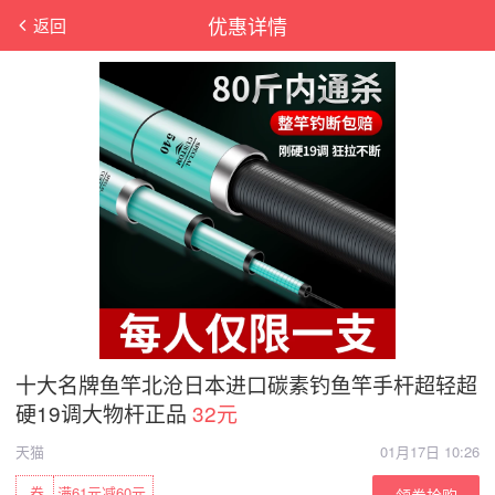
优惠详情
返回
十大名牌鱼竿北沧日本进口碳素钓鱼竿手杆超轻超
硬19调大物杆正品
32元
天猫
01月17日 10:26
券
满61元减60元
领券抢购