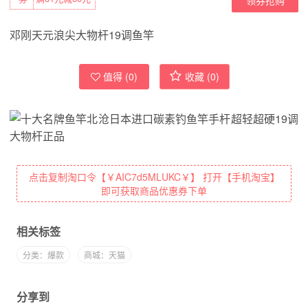
邓刚天元浪尖大物杆19调鱼竿
值得 (
0
)
收藏 (
0
)
点击复制淘口令【￥AIC7d5MLUKC￥】 打开【手机淘宝】
即可获取商品优惠券下单
相关标签
分类：爆款
商城：天猫
分享到