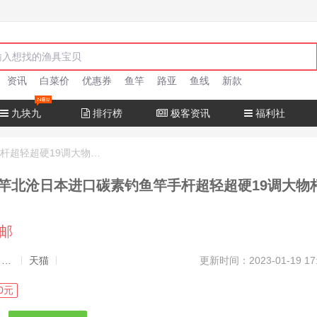
资讯
白菜价
优惠券
鱼竿
路亚
鱼线
新款
九块九
排行榜
极客资讯
福利社
十大名牌鱼竿北沧日本进口碳素钓鱼竿手杆超轻超硬19调大物杆正品
竿北沧日本进口碳素钓鱼竿手杆超轻超硬19调大物
包邮
发布者：渔极客, 商品发布员
天猫
更新时间：2023-01-19 17
0元