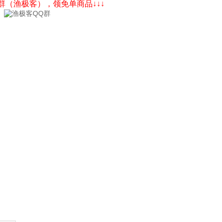
Q群（渔极客），领免单商品↓↓↓