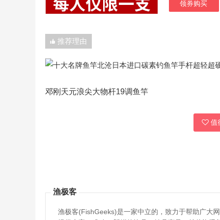
领券购买
推荐理由
邓刚天元浪尖大物杆19调鱼竿
值得
渔极客
渔极客(FishGeeks)是一家中立的，致力于帮