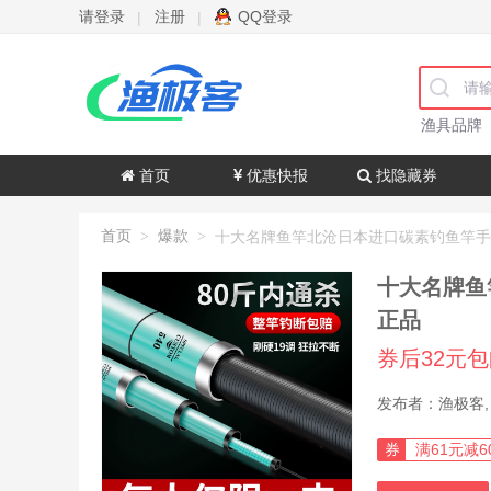
请登录
注册
QQ登录
|
|
渔具品牌
首页
优惠快报
找隐藏券
首页
爆款
>
>
十大名牌鱼
正品
券后32元
券
满61元减6