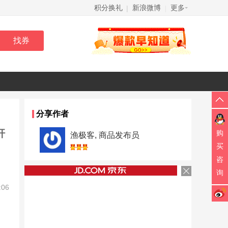
积分换礼
新浪微博
更多
|
|
分享作者
杆
购
渔极客, 商品发布员
买
咨
询
:06