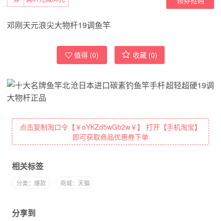
邓刚天元浪尖大物杆19调鱼竿
值得 (
0
)
收藏 (
0
)
点击复制淘口令【￥oYKZd5wGb2w￥】 打开【手机淘宝】
即可获取商品优惠券下单
相关标签
分类：爆款
商城：天猫
分享到