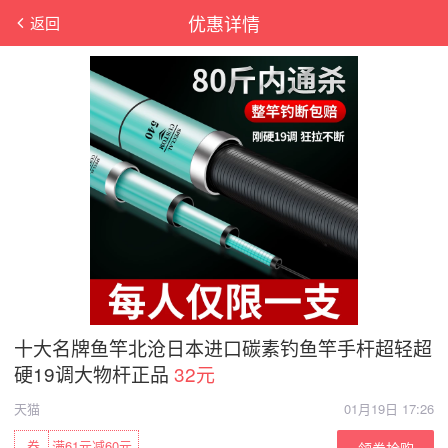
优惠详情
返回
十大名牌鱼竿北沧日本进口碳素钓鱼竿手杆超轻超
硬19调大物杆正品
32元
天猫
01月19日 17:26
券
满61元减60元
领券抢购