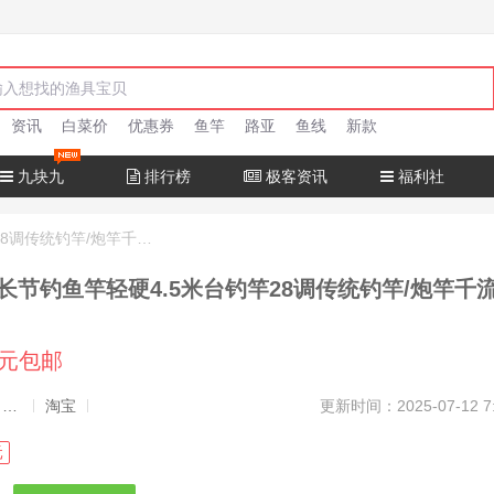
资讯
白菜价
优惠券
鱼竿
路亚
鱼线
新款
九块九
排行榜
极客资讯
福利社
手竿口碳素长节钓鱼竿轻硬4.5米台钓竿28调传统钓竿/炮竿千流中国
长节钓鱼竿轻硬4.5米台钓竿28调传统钓竿/炮竿千
6元包邮
发布者：渔极客, 商品发布员
淘宝
更新时间：2025-07-12 7
元