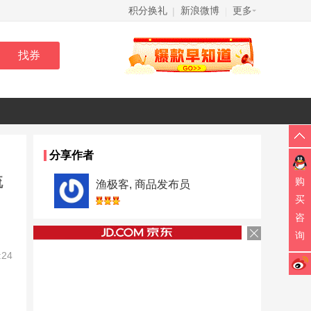
积分换礼
新浪微博
更多
|
|
分享作者
流
购
渔极客, 商品发布员
买
咨
询
:24