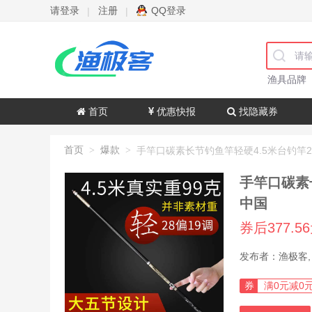
请登录
注册
QQ登录
|
|
渔具品牌
首页
优惠快报
找隐藏券
首页
爆款
>
>
手竿口碳素
中国
券后377.5
券
满0元减0