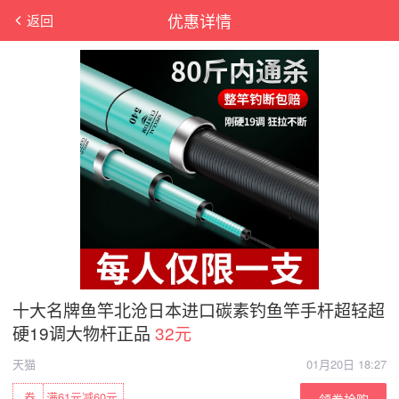
优惠详情
返回
十大名牌鱼竿北沧日本进口碳素钓鱼竿手杆超轻超
硬19调大物杆正品
32元
天猫
01月20日 18:27
券
满61元减60元
领券抢购