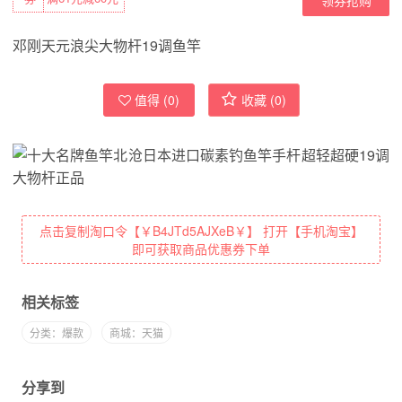
邓刚天元浪尖大物杆19调鱼竿
值得 (
0
)
收藏 (
0
)
点击复制淘口令【￥B4JTd5AJXeB￥】 打开【手机淘宝】
即可获取商品优惠券下单
相关标签
分类：爆款
商城：天猫
分享到