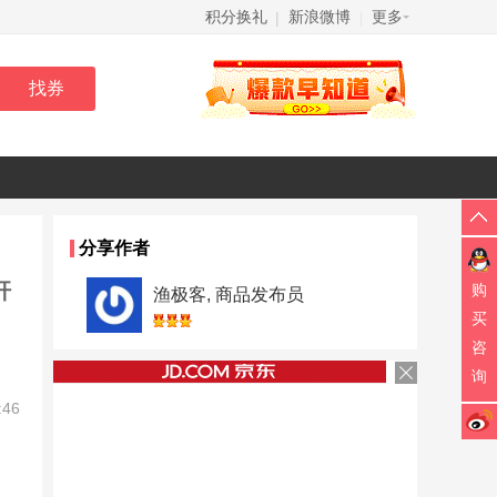
积分换礼
新浪微博
更多
|
|
分享作者
杆
购
渔极客, 商品发布员
买
咨
询
:46