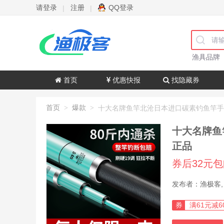
请登录
注册
QQ登录
|
|
渔具品牌
首页
优惠快报
找隐藏券
首页
爆款
>
>
十大名牌鱼
正品
券后32元
券
满61元减6