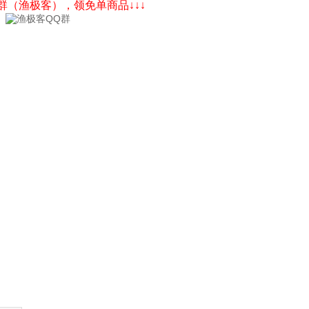
Q群（渔极客），领免单商品↓↓↓