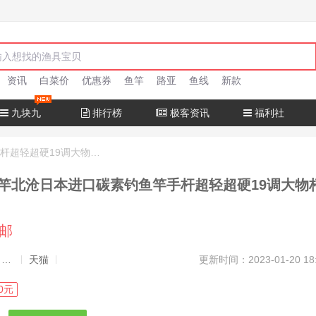
资讯
白菜价
优惠券
鱼竿
路亚
鱼线
新款
九块九
排行榜
极客资讯
福利社
十大名牌鱼竿北沧日本进口碳素钓鱼竿手杆超轻超硬19调大物杆正品
竿北沧日本进口碳素钓鱼竿手杆超轻超硬19调大物
包邮
发布者：渔极客, 商品发布员
天猫
更新时间：2023-01-20 18
0元