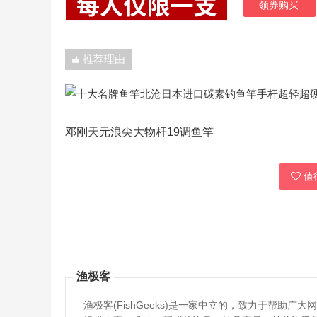
领券购买
推荐理由
邓刚天元浪尖大物杆19调鱼竿
值得
渔极客
渔极客(FishGeeks)是一家中立的，致力于帮