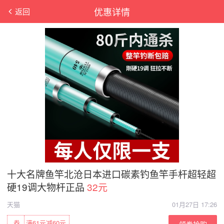
优惠详情
返回
十大名牌鱼竿北沧日本进口碳素钓鱼竿手杆超轻超
硬19调大物杆正品
32元
天猫
01月27日 17:26
券
满61元减60元
领券抢购