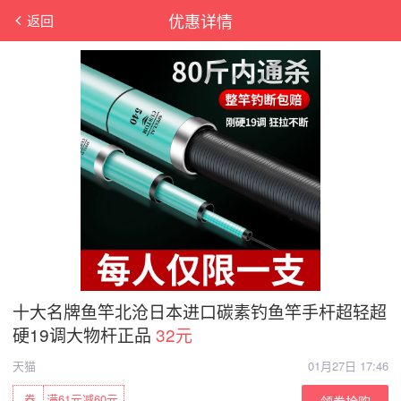
优惠详情
返回
十大名牌鱼竿北沧日本进口碳素钓鱼竿手杆超轻超
硬19调大物杆正品
32元
天猫
01月27日 17:46
券
满61元减60元
领券抢购