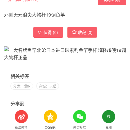
邓刚天元浪尖大物杆19调鱼竿
值得 (
0
)
收藏 (
0
)
相关标签
分类：爆款
商城：天猫
分享到
新浪微博
QQ空间
微信好友
豆瓣