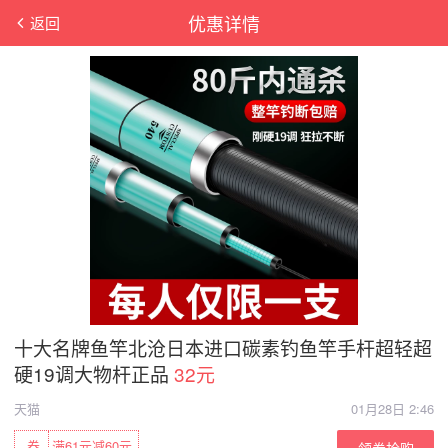
优惠详情
返回
十大名牌鱼竿北沧日本进口碳素钓鱼竿手杆超轻超
硬19调大物杆正品
32元
天猫
01月28日 2:46
券
满61元减60元
领券抢购