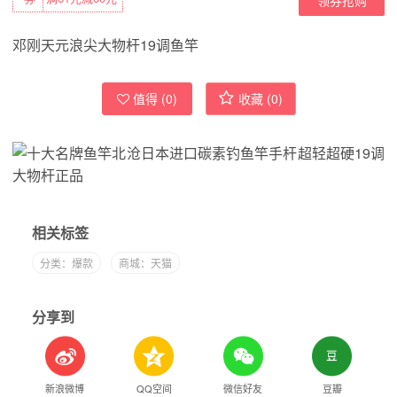
邓刚天元浪尖大物杆19调鱼竿
值得 (
0
)
收藏 (
0
)
相关标签
分类：爆款
商城：天猫
分享到
新浪微博
QQ空间
微信好友
豆瓣