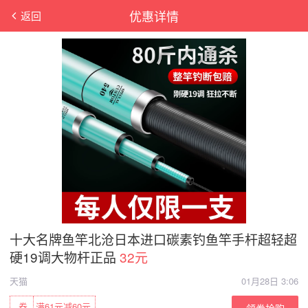
优惠详情
返回
十大名牌鱼竿北沧日本进口碳素钓鱼竿手杆超轻超
硬19调大物杆正品
32元
天猫
01月28日 3:06
券
满61元减60元
领券抢购