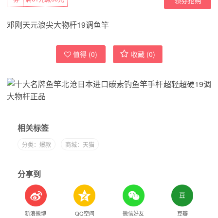
邓刚天元浪尖大物杆19调鱼竿
值得 (
0
)
收藏 (
0
)
相关标签
分类：爆款
商城：天猫
分享到
新浪微博
QQ空间
微信好友
豆瓣