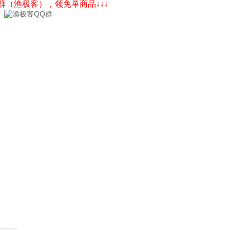
Q群（渔极客），领免单商品↓↓↓