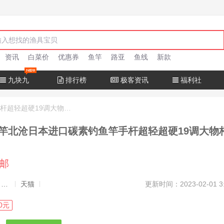
资讯
白菜价
优惠券
鱼竿
路亚
鱼线
新款
九块九
排行榜
极客资讯
福利社
十大名牌鱼竿北沧日本进口碳素钓鱼竿手杆超轻超硬19调大物杆正品
竿北沧日本进口碳素钓鱼竿手杆超轻超硬19调大物
包邮
发布者：渔极客, 商品发布员
天猫
更新时间：2023-02-01 3
0元