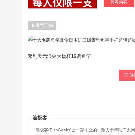
领券购买
推荐理由
邓刚天元浪尖大物杆19调鱼竿
值得
渔极客
渔极客(FishGeeks)是一家中立的，致力于帮