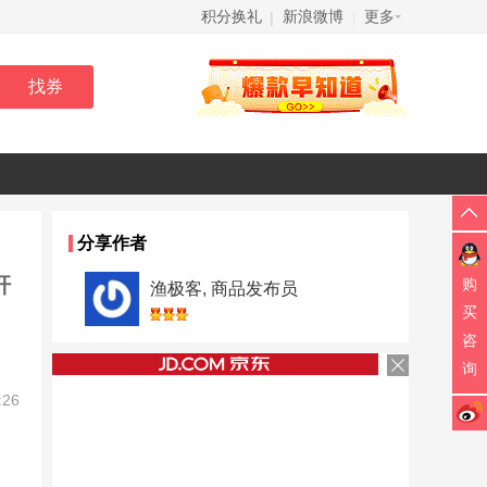
积分换礼
新浪微博
更多
|
|
分享作者
杆
购
渔极客, 商品发布员
买
咨
询
:26