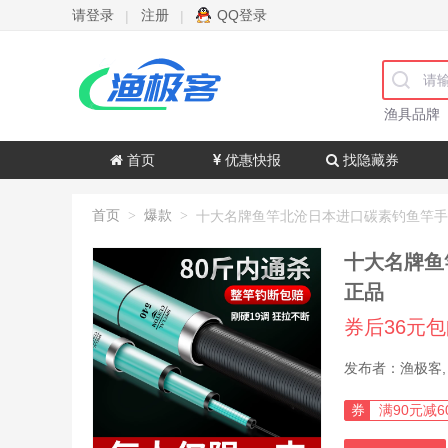
请登录
注册
QQ登录
|
|
渔具品牌
首页
优惠快报
找隐藏券
首页
爆款
>
>
十大名牌鱼
正品
券后36元
券
满90元减6