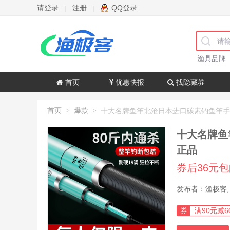
请登录
注册
QQ登录
|
|
渔具品牌
首页
优惠快报
找隐藏券
首页
爆款
>
>
十大名牌鱼
正品
券后36元
券
满90元减6