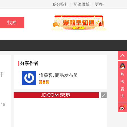
积分换礼
新浪微博
更多
|
|
分享作者
杆
购
渔极客, 商品发布员
买
咨
询
:46