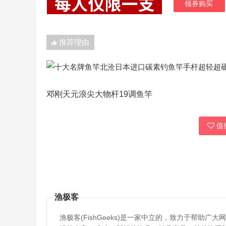
领券购买
推荐理由
邓刚天元浪尖大物杆19调鱼竿
值得
渔极客
渔极客(FishGeeks)是一家中立的，致力于帮