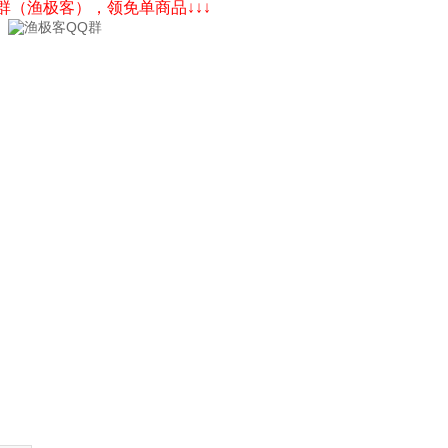
Q群（渔极客），领免单商品↓↓↓