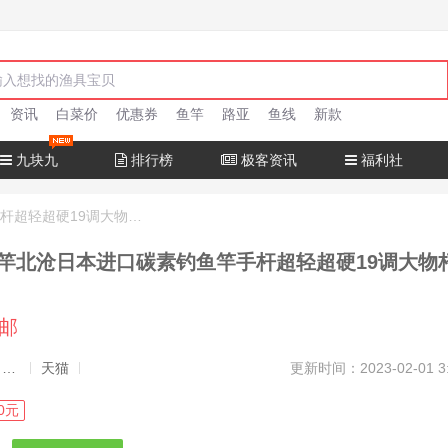
资讯
白菜价
优惠券
鱼竿
路亚
鱼线
新款
九块九
排行榜
极客资讯
福利社
十大名牌鱼竿北沧日本进口碳素钓鱼竿手杆超轻超硬19调大物杆正品
竿北沧日本进口碳素钓鱼竿手杆超轻超硬19调大物
包邮
发布者：渔极客, 商品发布员
天猫
更新时间：2023-02-01 3
0元