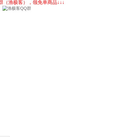
Q群（渔极客），领免单商品↓↓↓