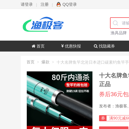
请登录
注册
QQ登录
|
|
渔具品牌
首页
优惠快报
找隐藏券
首页
爆款
>
>
十大名牌鱼
正品
券后36元
券
满90元减6