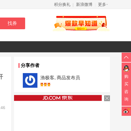
积分换礼
新浪微博
更多
|
|
分享作者
杆
购
渔极客, 商品发布员
买
咨
询
:46