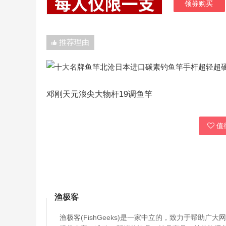
领券购买
推荐理由
邓刚天元浪尖大物杆19调鱼竿
值得
渔极客
渔极客(FishGeeks)是一家中立的，致力于帮