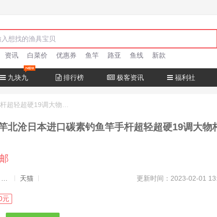
资讯
白菜价
优惠券
鱼竿
路亚
鱼线
新款
九块九
排行榜
极客资讯
福利社
十大名牌鱼竿北沧日本进口碳素钓鱼竿手杆超轻超硬19调大物杆正品
竿北沧日本进口碳素钓鱼竿手杆超轻超硬19调大物
包邮
发布者：渔极客, 商品发布员
天猫
更新时间：2023-02-01 13
0元