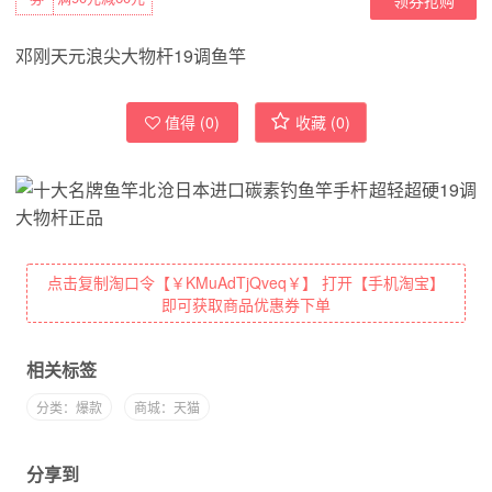
邓刚天元浪尖大物杆19调鱼竿
值得 (
0
)
收藏 (
0
)
点击复制淘口令【￥KMuAdTjQveq￥】 打开【手机淘宝】
即可获取商品优惠券下单
相关标签
分类：爆款
商城：天猫
分享到