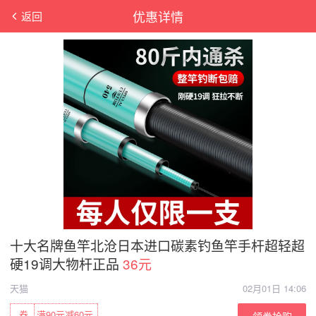
优惠详情
返回
十大名牌鱼竿北沧日本进口碳素钓鱼竿手杆超轻超
硬19调大物杆正品
36元
天猫
02月01日 14:06
券
满90元减60元
领券抢购