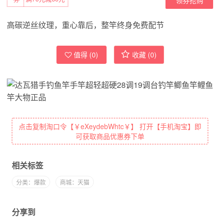
高碳逆丝纹理，重心靠后，整竿终身免费配节
值得 (
0
)
收藏 (
0
)
点击复制淘口令【￥eXeydebWhtc￥】 打开【手机淘宝】即
可获取商品优惠券下单
相关标签
分类：爆款
商城：天猫
分享到