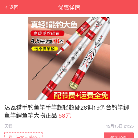
优惠详情
返回
达瓦猎手钓鱼竿手竿超轻超硬28调19调台钓竿鲫
鱼竿鲤鱼竿大物正品
58元
天猫
12月15日 21:25
券
满70元减60元
领券抢购