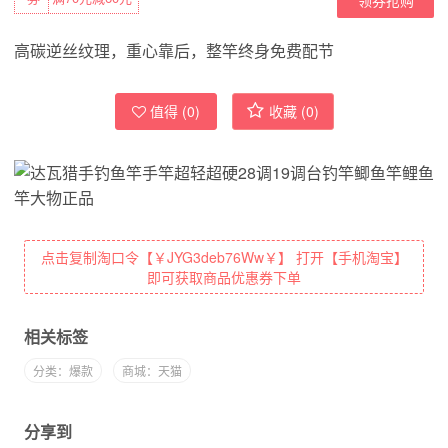
高碳逆丝纹理，重心靠后，整竿终身免费配节
值得 (
0
)
收藏 (
0
)
点击复制淘口令【￥JYG3deb76Ww￥】 打开【手机淘宝】
即可获取商品优惠券下单
相关标签
分类：爆款
商城：天猫
分享到