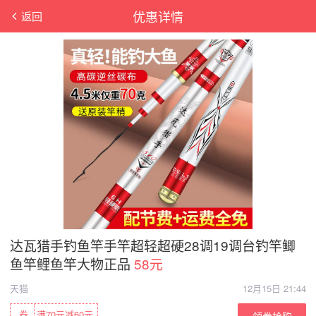
优惠详情
返回
达瓦猎手钓鱼竿手竿超轻超硬28调19调台钓竿鲫
鱼竿鲤鱼竿大物正品
58元
天猫
12月15日 21:44
券
满70元减60元
领券抢购