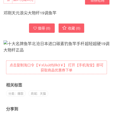
邓刚天元浪尖大物杆19调鱼竿
值得 (
0
)
收藏 (
0
)
点击复制淘口令【￥xUuJd5jIIk3￥】 打开【手机淘宝】即可
获取商品优惠券下单
相关标签
分类：爆款
商城：天猫
分享到