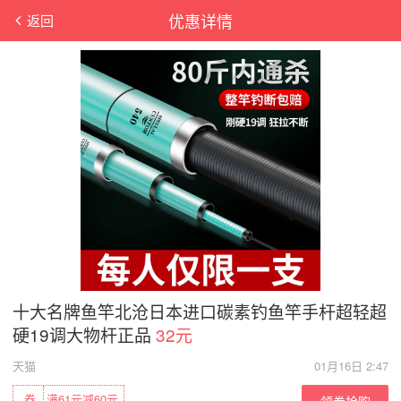
优惠详情
返回
十大名牌鱼竿北沧日本进口碳素钓鱼竿手杆超轻超
硬19调大物杆正品
32元
天猫
01月16日 2:47
券
满61元减60元
领券抢购