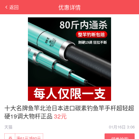
优惠详情
返回
十大名牌鱼竿北沧日本进口碳素钓鱼竿手杆超轻超
硬19调大物杆正品
32元
天猫
01月16日 3:06
券
满61元减60元
领券抢购