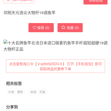
邓刚天元浪尖大物杆19调鱼竿
值得 (
0
)
收藏 (
0
)
点击复制淘口令【￥qdltd5jtSDG￥】 打开【手机淘宝】即可
获取商品优惠券下单
相关标签
分类：爆款
商城：天猫
分享到