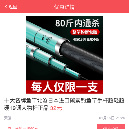
优惠详情
返回
十大名牌鱼竿北沧日本进口碳素钓鱼竿手杆超轻超
硬19调大物杆正品
32元
天猫
01月16日 21:26
券
满61元减60元
领券抢购