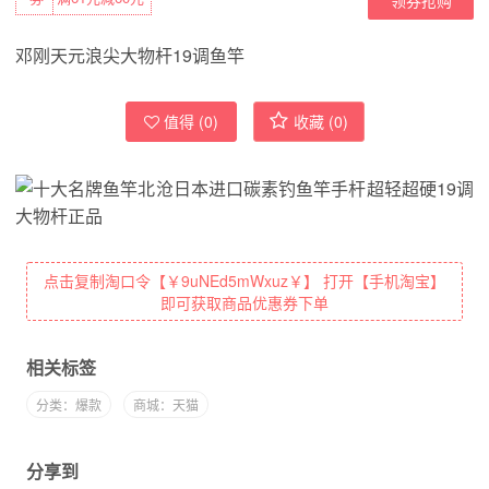
邓刚天元浪尖大物杆19调鱼竿
值得 (
0
)
收藏 (
0
)
点击复制淘口令【￥9uNEd5mWxuz￥】 打开【手机淘宝】
即可获取商品优惠券下单
相关标签
分类：爆款
商城：天猫
分享到