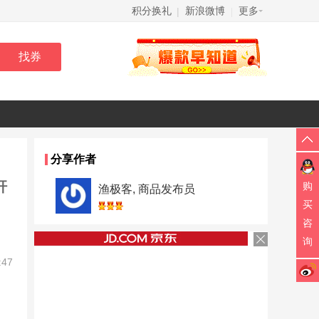
积分换礼
新浪微博
更多
|
|
分享作者
杆
购
渔极客, 商品发布员
买
咨
询
:47