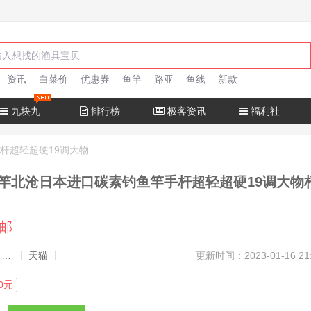
资讯
白菜价
优惠券
鱼竿
路亚
鱼线
新款
九块九
排行榜
极客资讯
福利社
十大名牌鱼竿北沧日本进口碳素钓鱼竿手杆超轻超硬19调大物杆正品
竿北沧日本进口碳素钓鱼竿手杆超轻超硬19调大物
包邮
发布者：渔极客, 商品发布员
天猫
更新时间：2023-01-16 21
0元