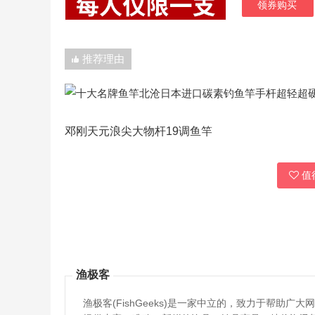
领券购买
推荐理由
邓刚天元浪尖大物杆19调鱼竿
值得
渔极客
渔极客(FishGeeks)是一家中立的，致力于帮