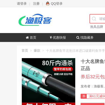
请登录
注册
QQ登录
|
|
渔具品牌
首页
优惠快报
找隐藏券
首页
爆款
>
>
十大名牌鱼
正品
券后32元
券
满61元减6