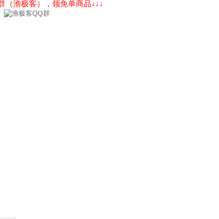
Q群（渔极客），领免单商品↓↓↓