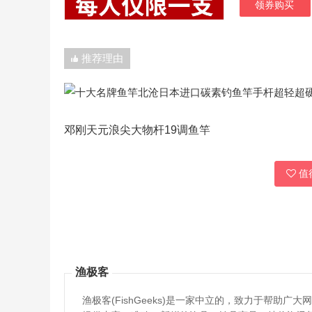
领券购买
推荐理由
邓刚天元浪尖大物杆19调鱼竿
值得
渔极客
渔极客(FishGeeks)是一家中立的，致力于帮