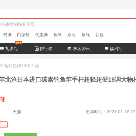
资讯
白菜价
优惠券
鱼竿
路亚
鱼线
新款
九块九
排行榜
极客资讯
福利社
十大名牌鱼竿北沧日本进口碳素钓鱼竿手杆超轻超硬19调大物杆正品
竿北沧日本进口碳素钓鱼竿手杆超轻超硬19调大物
包邮
发布者：渔极客, 商品发布员
天猫
更新时间：2023-01-16 22
0元