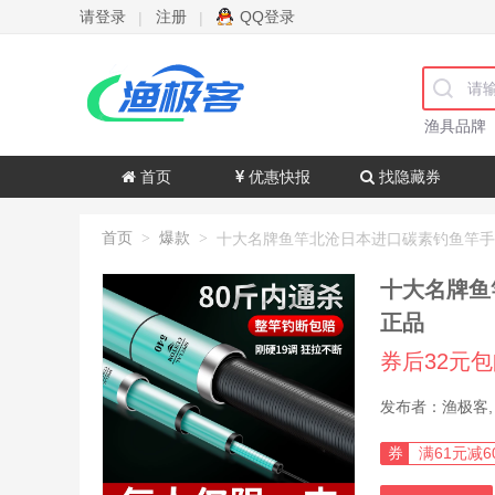
请登录
注册
QQ登录
|
|
渔具品牌
首页
优惠快报
找隐藏券
首页
爆款
>
>
十大名牌鱼
正品
券后32元
券
满61元减6