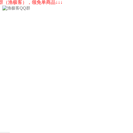
Q群（渔极客），领免单商品↓↓↓