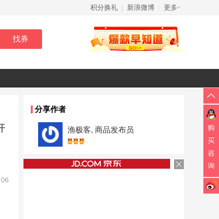
积分换礼
新浪微博
更多
|
|
分享作者
杆
购
渔极客, 商品发布员
买
咨
询
:06