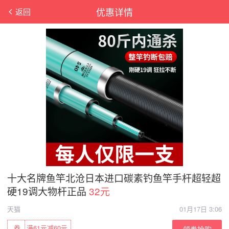
优惠详情
返回
十大名牌鱼竿北沧日本进口碳素钓鱼竿手杆超轻超
硬19调大物杆正品
32元
天猫
01月17日 3:06
券
满61元减60元
领券抢购