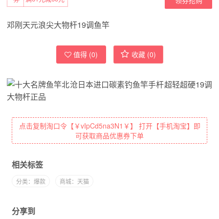
邓刚天元浪尖大物杆19调鱼竿
值得 (
0
)
收藏 (
0
)
点击复制淘口令【￥vIpCd5na3N1￥】 打开【手机淘宝】即
可获取商品优惠券下单
相关标签
分类：爆款
商城：天猫
分享到