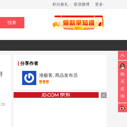
积分换礼
新浪微博
更多
|
|
分享作者
杆
购
渔极客, 商品发布员
买
咨
询
:28