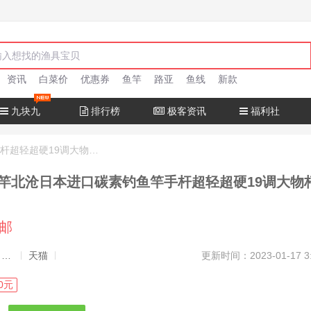
资讯
白菜价
优惠券
鱼竿
路亚
鱼线
新款
九块九
排行榜
极客资讯
福利社
十大名牌鱼竿北沧日本进口碳素钓鱼竿手杆超轻超硬19调大物杆正品
竿北沧日本进口碳素钓鱼竿手杆超轻超硬19调大物
包邮
发布者：渔极客, 商品发布员
天猫
更新时间：2023-01-17 3
0元