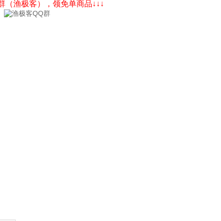
Q群（渔极客），领免单商品↓↓↓