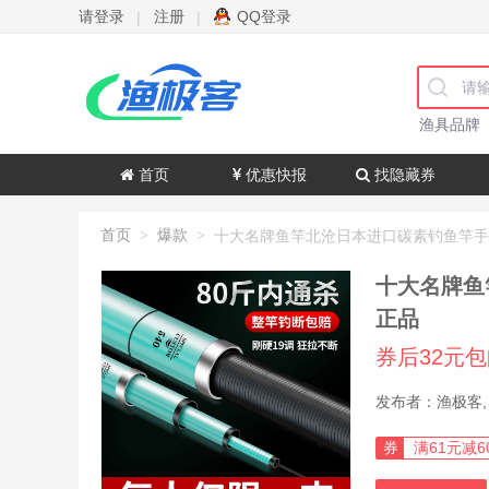
请登录
注册
QQ登录
|
|
渔具品牌
首页
优惠快报
找隐藏券
首页
爆款
>
>
十大名牌鱼
正品
券后32元
券
满61元减6