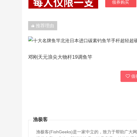
领券购买
推荐理由
邓刚天元浪尖大物杆19调鱼竿
值得
渔极客
渔极客(FishGeeks)是一家中立的，致力于帮