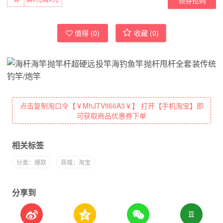
值得 (
0
)
收藏 (
0
)
点击复制淘口令【￥MhJTVtl66A3￥】 打开【手机淘宝】即
可获取商品优惠券下单
相关标签
分类：爆款
商城：淘宝
分享到