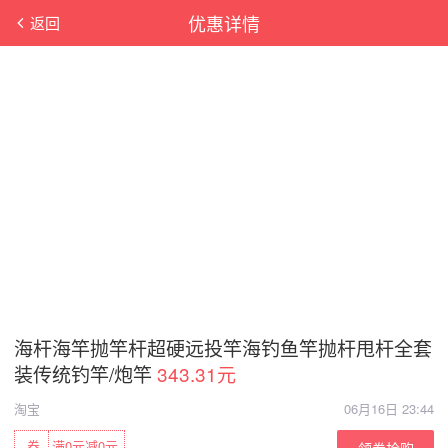
优惠详情
返回
海杆海竿抛竿杆超硬远投竿海钓鱼竿抛杆甩杆全套
装传统钓竿/炮竿
343.31元
淘宝
06月16日 23:44
券
满0元减0元
领券抢购